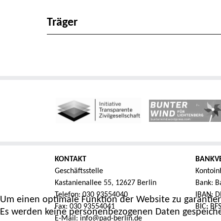
Träger
KONTAKT
BANKV
Geschäftsstelle
Kontoin
Kastanienallee 55, 12627 Berlin
Bank: Ba
Telefon: 030 93554040
IBAN: D
Um einen optimale Funktion der Website zu garantier
Fax: 030 93554041
BIC: B
Es werden keine personenbezogenen Daten gespeiche
E-Mail: info@pad-berlin.de