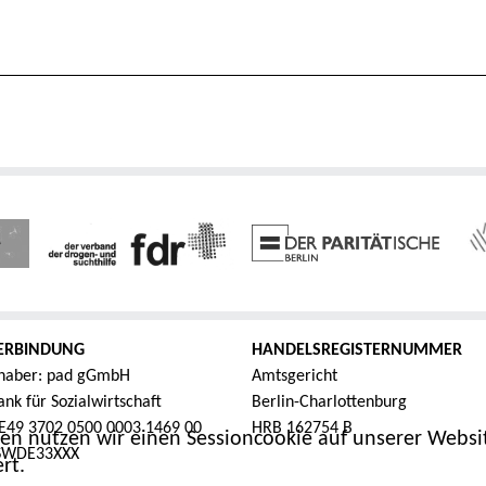
ERBINDUNG
HANDELSREGISTERNUMMER
haber: pad gGmbH
Amtsgericht
nk für Sozialwirtschaft
Berlin-Charlottenburg
E49 3702 0500 0003 1469 00
HRB 162754 B
en nutzen wir einen Sessioncookie auf unserer Websit
FSWDE33XXX
rt.