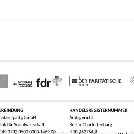
ERBINDUNG
HANDELSREGISTERNUMMER
haber: pad gGmbH
Amtsgericht
nk für Sozialwirtschaft
Berlin-Charlottenburg
E49 3702 0500 0003 1469 00
HRB 162754 B