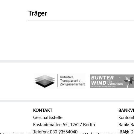
Träger
KONTAKT
BANKV
Geschäftsstelle
Kontoin
Kastanienallee 55, 12627 Berlin
Bank: Ba
Telefon: 030 93554040
IBAN: D