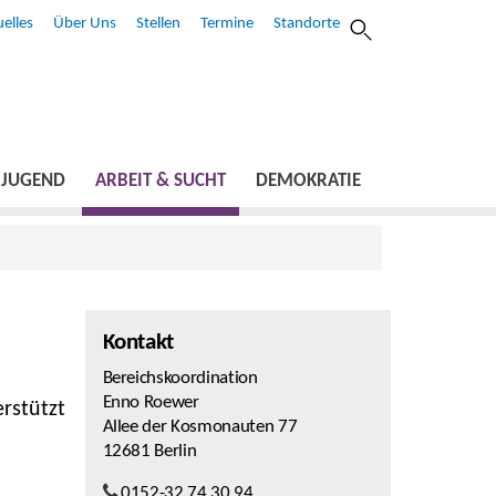
elles
Über Uns
Stellen
Termine
Standorte
JUGEND
ARBEIT & SUCHT
DEMOKRATIE
Kontakt
Bereichskoordination
Enno Roewer
rstützt
Allee der Kosmonauten 77
12681 Berlin
0152-32 74 30 94