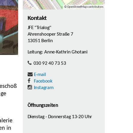
© OpenStreetMap contributors
Kontakt
JFE "Trialog"
Ahrenshooper Straße 7
13051 Berlin
Leitung: Anne-Kathrin Ghotani
030 92 40 73 53
E-mail
Facebook
geschoß
Instagram
nge
Öffnungszeiten
Dienstag - Donnerstag 13-20 Uhr
alerie
en in