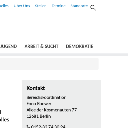
elles
Über Uns
Stellen
Termine
Standorte
JUGEND
ARBEIT & SUCHT
DEMOKRATIE
Kontakt
Bereichskoordination
Enno Roewer
Allee der Kosmonauten 77
d
12681 Berlin
lles
0152-32 74 30 94