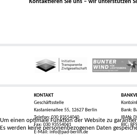
Kontaktieren Sie uns – wir unterstützen Si
KONTAKT
BANKV
Geschäftsstelle
Kontoin
Kastanienallee 55, 12627 Berlin
Bank: Ba
Telefon: 030 93554040
IBAN: D
Um einen optimale Funktion der Website zu garantier
Fax: 030 93554041
BIC: B
Es werden keine personenbezogenen Daten gespeiche
E-Mail: info@pad-berlin.de