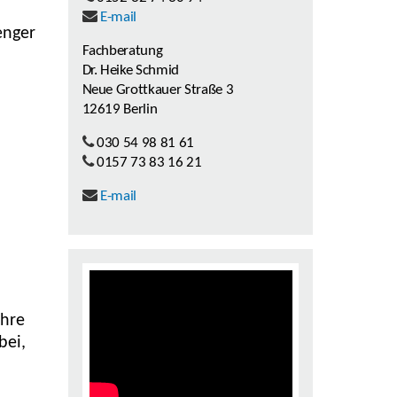
E-mail
enger
Fachberatung
Dr. Heike Schmid
Neue Grottkauer Straße 3
12619 Berlin
030 54 98 81 61
0157 73 83 16 21
E-mail
ihre
bei,