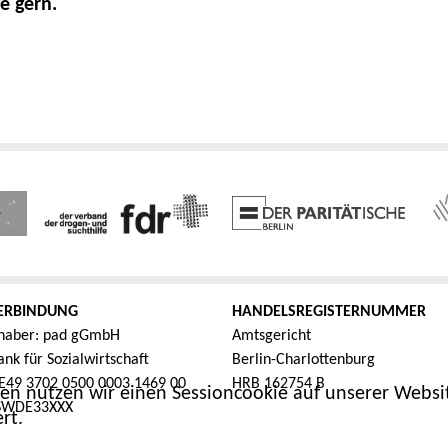
e gern.
ERBINDUNG
HANDELSREGISTERNUMMER
haber: pad gGmbH
Amtsgericht
nk für Sozialwirtschaft
Berlin-Charlottenburg
E49 3702 0500 0003 1469 00
HRB 162754 B
en nutzen wir einen Sessioncookie auf unserer Websit
FSWDE33XXX
rt.