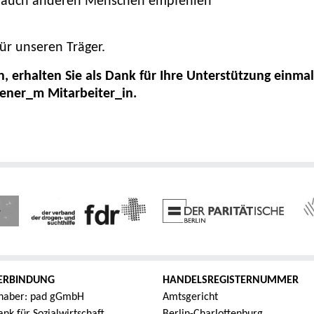
es auch anderen Menschen empfehlen
ür unseren Träger.
 erhalten Sie als Dank für Ihre Unterstützung einmal
bener_m Mitarbeiter_in.
ERBINDUNG
HANDELSREGISTERNUMMER
haber: pad gGmbH
Amtsgericht
nk für Sozialwirtschaft
Berlin-Charlottenburg