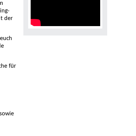
am
ing-
it der
 euch
de
he für
sowie