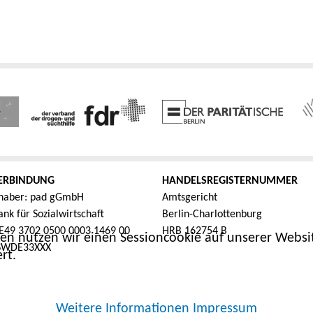
ERBINDUNG
HANDELSREGISTERNUMMER
haber: pad gGmbH
Amtsgericht
nk für Sozialwirtschaft
Berlin-Charlottenburg
E49 3702 0500 0003 1469 00
HRB 162754 B
en nutzen wir einen Sessioncookie auf unserer Websit
FSWDE33XXX
rt.
Weitere Informationen
Impressum