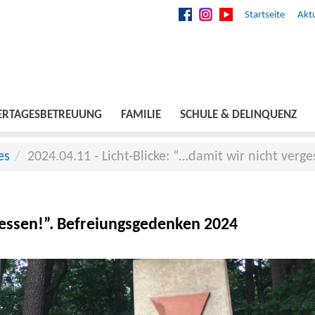
Startseite
Aktu
ERTAGESBETREUUNG
FAMILIE
SCHULE & DELINQUENZ
es
2024.04.11 - Licht-Blicke: “…damit wir nicht ver
rgessen!”. Befreiungsgedenken 2024