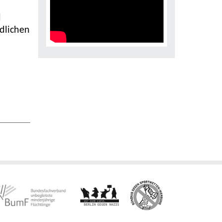
d
dlichen