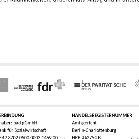
rer Räumlichkeiten, unseren Kita-Alltag und in unser
ERBINDUNG
HANDELSREGISTERNUMMER
haber: pad gGmbH
Amtsgericht
nk für Sozialwirtschaft
Berlin-Charlottenburg
E49 3702 0500 0003 1469 00
HRB 162754 B