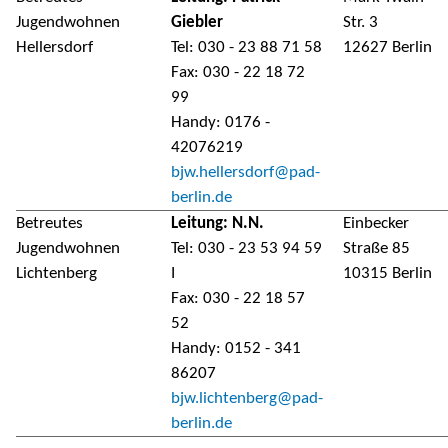
Jugendwohnen
Giebler
Str. 3
Hellersdorf
Tel: 030 - 23 88 71 58
12627 Berlin
Fax: 030 - 22 18 72
99
Handy: 0176 -
42076219
bjw.hellersdorf@pad-
berlin.de
Betreutes
Leitung: N.N.
Einbecker
Jugendwohnen
Tel: 030 - 23 53 94 59
Straße 85
Lichtenberg
I
10315 Berlin
Fax: 030 - 22 18 57
52
Handy: 0152 - 341
86207
bjw.lichtenberg@pad-
berlin.de