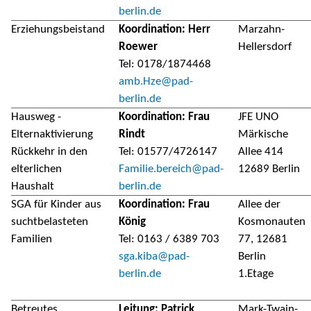
berlin.de
Erziehungsbeistand
Koordination: Herr
Marzahn-
Roewer
Hellersdorf
Tel: 0178/1874468
amb.Hze@pad-
berlin.de
Hausweg -
Koordination: Frau
JFE UNO
Elternaktivierung
Rindt
Märkische
Rückkehr in den
Tel: 01577/4726147
Allee 414
elterlichen
Familie.bereich@pad-
12689 Berlin
Haushalt
berlin.de
SGA für Kinder aus
Koordination: Frau
Allee der
suchtbelasteten
König
Kosmonauten
Familien
Tel: 0163 / 6389 703
77, 12681
sga.kiba@pad-
Berlin
berlin.de
1.Etage
Betreutes
Leitung: Patrick
Mark-Twain-