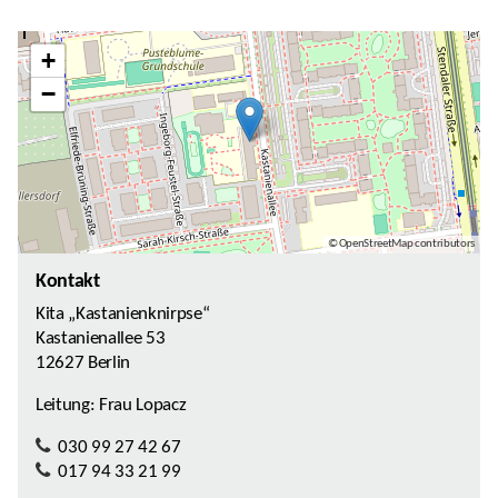
+
−
© OpenStreetMap contributors
Kontakt
Kita „Kastanienknirpse“
Kastanienallee 53
12627 Berlin
Leitung: Frau Lopacz
030 99 27 42 67
017 94 33 21 99